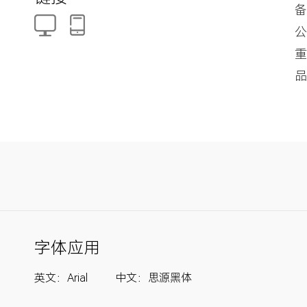
备
公
重
品
字体应用
英文：Arial 中文：思源黑体