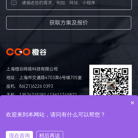
上海橙谷网络科技有限公司
地址：上海市交通路4703弄6号楼705室
座机：86(21)6226 0393
手机：13524215191 / 13611740822
×
邮箱：
cgonet@cgonet.com
扫码添加好友咨询
欢迎来到本网站，请问有什么可以帮您？
Copyright © 2013-2022 CGONET.com, All Rights Reserved
沪ICP
现在咨询
稍后再说